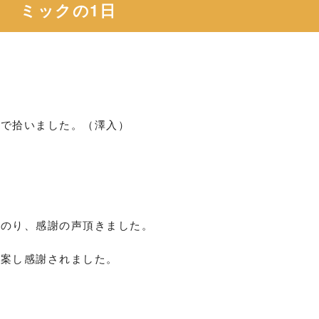
ミックの1日
ので拾いました。（澤入）
にのり、感謝の声頂きました。
提案し感謝されました。