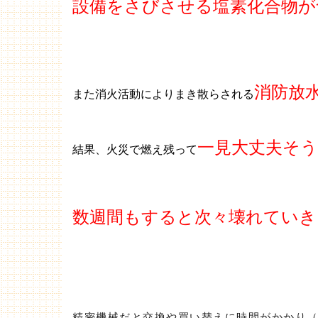
設備をさびさせる塩素化合物が
消防放
また消火活動によりまき散らされる
一見大丈夫そ
結果、火災で燃え残って
数週間もすると次々壊れていき
精密機械だと交換や買い替えに時間がかかり