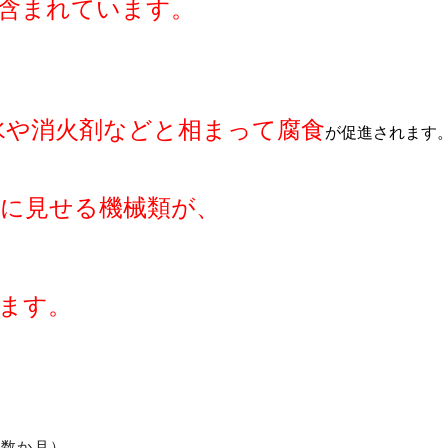
含まれています。
水や消火剤などと相まって腐食
が促進されます
うに見せる機械類が、
ます。
（数か月）