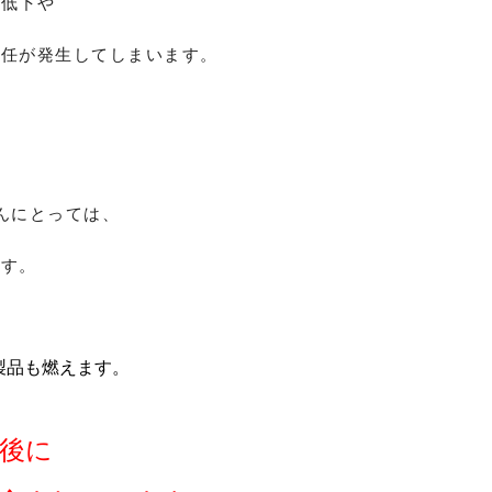
の低下や
責任が発生してしまいます。
んにとっては、
ーす。
製品も燃えます。
後に